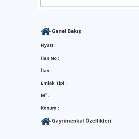
Genel Bakış
Cennet Emlak
Fiyatı :
İlan No :
İlan :
Emlak Tipi :
M² :
Konum :
Gayrimenkul Özellikleri