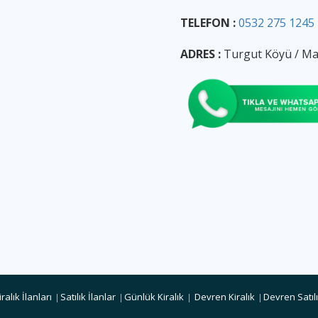
TELEFON :
0532 275 1245
ADRES :
Turgut Köyü / Ma
iralık İlanları
Satılık İlanlar
Günlük Kiralık
Devren Kiralık
Devren Satıl
|
|
|
|