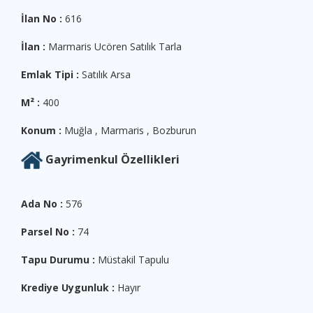
İlan No :
616
İlan :
Marmaris Ucören Satılık Tarla
Emlak Tipi :
Satılık Arsa
M² :
400
Konum :
Muğla , Marmaris , Bozburun
Gayrimenkul Özellikleri
Ada No :
576
Parsel No :
74
Tapu Durumu :
Müstakil Tapulu
Krediye Uygunluk :
Hayır